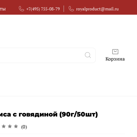
кты
+7(495) 755-08-79
royalproduct@mail.ru
Корзина
мса с говядиной (90г/50шт)
(0)