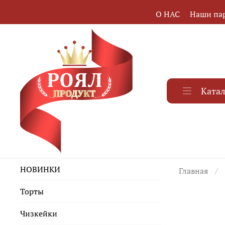
О НАС
Наши па
Ката
НОВИНКИ
Главная
Торты
Чизкейки