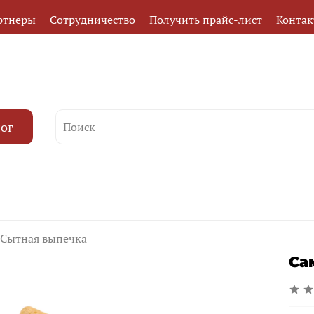
ртнеры
Сотрудничество
Получить прайс-лист
Конта
лог
Сытная выпечка
Са