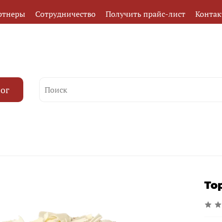
ртнеры
Сотрудничество
Получить прайс-лист
Конта
лог
То