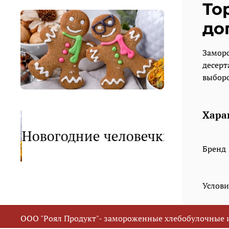
То
до
Заморо
десерт
выборо
Хара
Новогодние человечки в наличии
Бренд
Услови
ООО "Роял Продукт"- замороженные хлебобулочные 