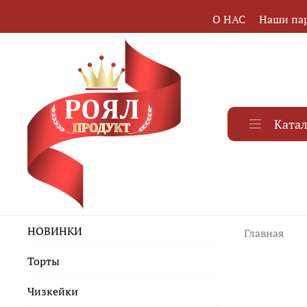
О НАС
Наши па
Ката
НОВИНКИ
Главная
Торты
Чизкейки