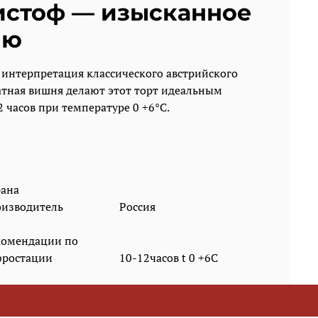
ристоф — изысканное
ню
 интерпретация классического австрийского
атная вишня делают этот торт идеальным
 часов при температуре 0 +6°C.
и в наличии
рана
оизводитель
Россия
комендации по
фростации
10-12часов t 0 +6С