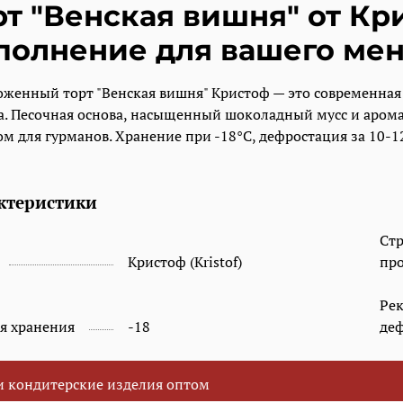
рт "Венская вишня" от К
полнение для вашего ме
женный торт "Венская вишня" Кристоф — это современная
а. Песочная основа, насыщенный шоколадный мусс и аром
м для гурманов. Хранение при -18°C, дефростация за 10-12
ктеристики
Новогодние человечк
Ст
Кристоф (Kristof)
пр
Ре
я хранения
-18
де
и кондитерские изделия оптом