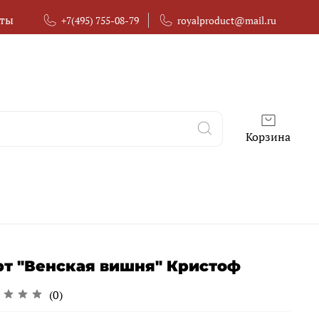
кты
+7(495) 755-08-79
royalproduct@mail.ru
Корзина
рт "Венская вишня" Кристоф
(0)