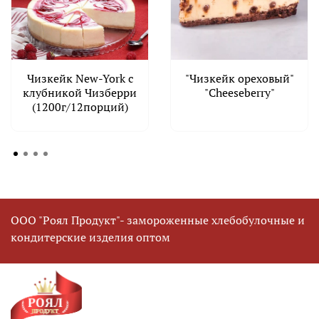
Чизкейк New-York с
"Чизкейк ореховый"
клубникой Чизберри
"Cheeseberry"
(1200г/12порций)
ООО "Роял Продукт"- замороженные хлебобулочные и
кондитерские изделия оптом